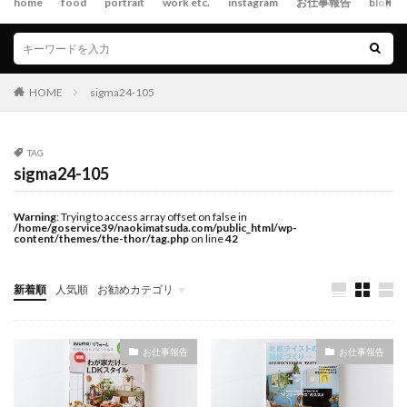
home
food
portrait
work etc.
instagram
お仕事報告
blog
HOME
sigma24-105
TAG
sigma24-105
Warning
: Trying to access array offset on false in
/home/goservice39/naokimatsuda.com/public_html/wp-
content/themes/the-thor/tag.php
on line
42
新着順
人気順
お勧めカテゴリ
お仕事報告
お仕事報告