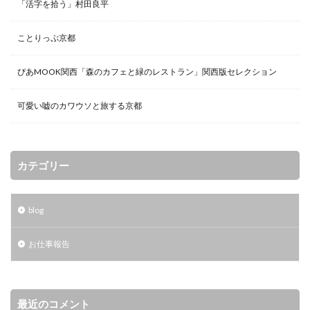
「活字を拾う」村田良平
ことりっぷ京都
ぴあMOOK関西「森のカフェと緑のレストラン」関西版セレクション
可愛い嘘のカワウソと旅する京都
カテゴリー
blog
お仕事報告
最近のコメント