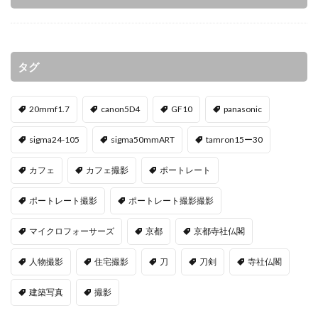
タグ
20mmf1.7
canon5D4
GF10
panasonic
sigma24-105
sigma50mmART
tamron15ー30
カフェ
カフェ撮影
ポートレート
ポートレート撮影
ポートレート撮影撮影
マイクロフォーサーズ
京都
京都寺社仏閣
人物撮影
住宅撮影
刀
刀剣
寺社仏閣
建築写真
撮影