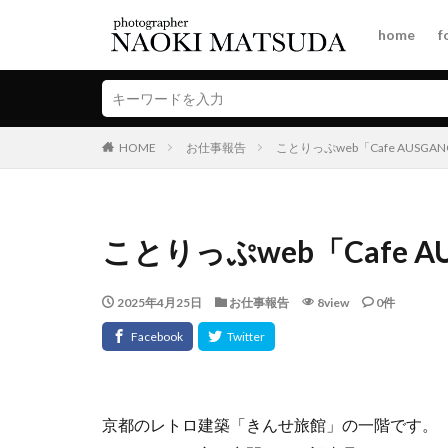
home
f
HOME
お仕事報告
ことりっぷweb「Cafe AUSGA
ことりっぷweb「Cafe A
2025年4月25日
お仕事報告
8view
0件
京都のレトロ建築「きんせ旅館」の一階です。