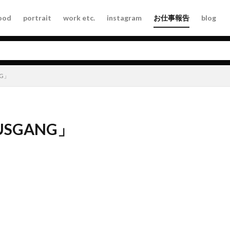
ood
portrait
work etc.
instagram
お仕事報告
blog
NG」
USGANG」