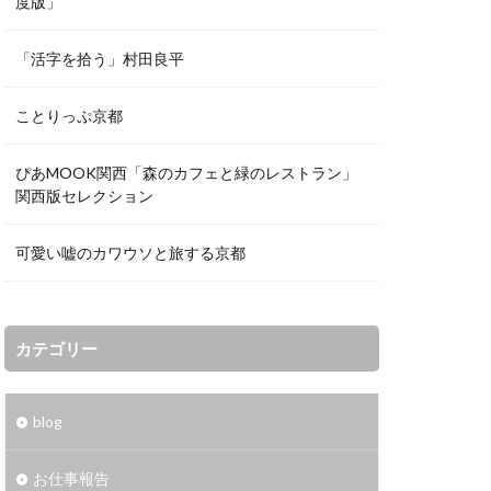
度版」
「活字を拾う」村田良平
ことりっぷ京都
ぴあMOOK関西「森のカフェと緑のレストラン」
関西版セレクション
可愛い嘘のカワウソと旅する京都
カテゴリー
blog
お仕事報告