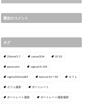
最近のコメント
タグ
20mmf1.7
canon5D4
GF10
panasonic
sigma24-105
sigma50mmART
tamron15ー30
カフェ
カフェ撮影
ポートレート
ポートレート撮影
ポートレート撮影撮影